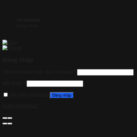
TÀI KHOẢN
Đăng nhập
Đăng nhập
Tên tài khoản hoặc địa chỉ email
*
Mật khẩu
*
Ghi nhớ mật khẩu
Đăng nhập
Quên mật khẩu?