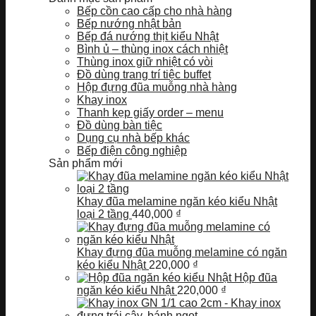
Bếp cồn cao cấp cho nhà hàng
Bếp nướng nhật bản
Bếp đá nướng thịt kiểu Nhật
Bình ủ – thùng inox cách nhiệt
Thùng inox giữ nhiệt có vòi
Đồ dùng trang trí tiệc buffet
Hộp đựng đũa muỗng nhà hàng
Khay inox
Thanh kẹp giấy order – menu
Đồ dùng bàn tiệc
Dụng cụ nhà bếp khác
Bếp điện công nghiệp
Sản phẩm mới
Khay đũa melamine ngăn kéo kiểu Nhật
loại 2 tầng
440,000
₫
Khay đựng đũa muỗng melamine có ngăn
kéo kiểu Nhật
220,000
₫
Hộp đũa
ngăn kéo kiểu Nhật
220,000
₫