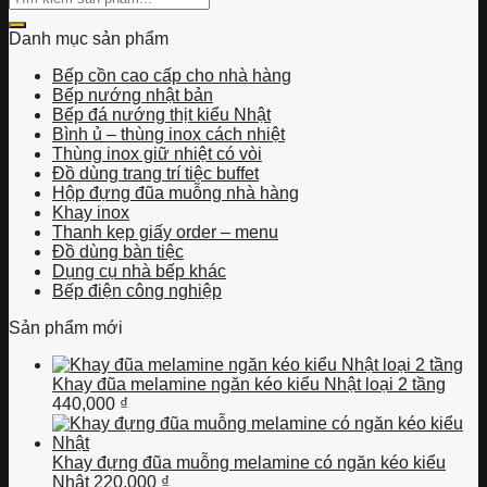
kiếm:
Danh mục sản phẩm
Bếp cồn cao cấp cho nhà hàng
Bếp nướng nhật bản
Bếp đá nướng thịt kiểu Nhật
Bình ủ – thùng inox cách nhiệt
Thùng inox giữ nhiệt có vòi
Đồ dùng trang trí tiệc buffet
Hộp đựng đũa muỗng nhà hàng
Khay inox
Thanh kẹp giấy order – menu
Đồ dùng bàn tiệc
Dụng cụ nhà bếp khác
Bếp điện công nghiệp
Sản phẩm mới
Khay đũa melamine ngăn kéo kiểu Nhật loại 2 tầng
440,000
₫
Khay đựng đũa muỗng melamine có ngăn kéo kiểu
Nhật
220,000
₫