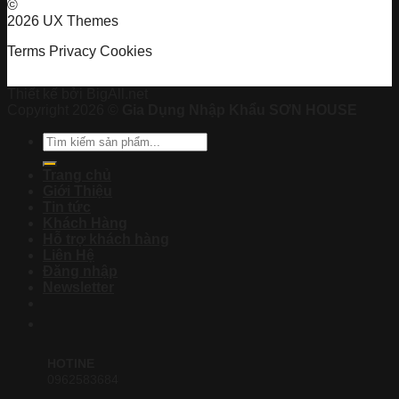
©
2026 UX Themes
Terms
Privacy
Cookies
Thiết kế bởi BigAll.net
Copyright 2026 ©
Gia Dụng Nhập Khẩu SƠN HOUSE
Tìm
kiếm:
Trang chủ
Giới Thiệu
Tin tức
Khách Hàng
Hỗ trợ khách hàng
Liên Hệ
Đăng nhập
Newsletter
HOTINE
0962583684