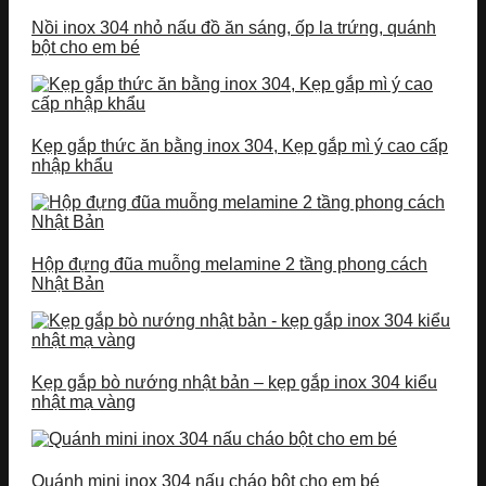
Nồi inox 304 nhỏ nấu đồ ăn sáng, ốp la trứng, quánh
bột cho em bé
Kẹp gắp thức ăn bằng inox 304, Kẹp gắp mì ý cao cấp
nhập khẩu
Hộp đựng đũa muỗng melamine 2 tầng phong cách
Nhật Bản
Kẹp gắp bò nướng nhật bản – kẹp gắp inox 304 kiểu
nhật mạ vàng
Quánh mini inox 304 nấu cháo bột cho em bé