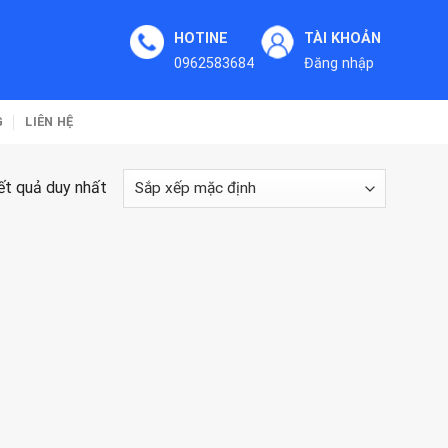
HOTINE
TÀI KHOẢN
0962583684
Đăng nhập
G
LIÊN HỆ
kết quả duy nhất