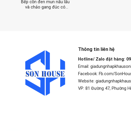
Bếp cồn đen mun nấu lẩu
và chảo gang đúc có
quai xách đường kính
28cm (size lớn)
Thông tin liên hệ
Hotline/ Zalo đặt hàng: 0
Email: giadungnhapkhauso
Facebook: Fb.com/SonHou
Website: giadungnhapkhau
VP: 81 Đường 47, Phường H