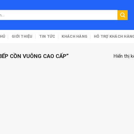
CHỦ
GIỚI THIỆU
TIN TỨC
KHÁCH HÀNG
HỖ TRỢ KHÁCH HÀN
BẾP CỒN VUÔNG CAO CẤP”
Hiển thị 