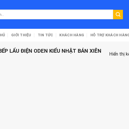
CHỦ
GIỚI THIỆU
TIN TỨC
KHÁCH HÀNG
HỖ TRỢ KHÁCH HÀN
ẾP LẨU ĐIỆN ODEN KIỂU NHẬT BÁN XIÊN
Hiển thị 