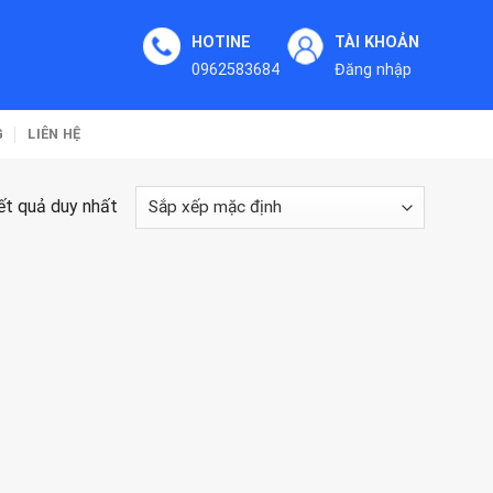
HOTINE
TÀI KHOẢN
0962583684
Đăng nhập
G
LIÊN HỆ
kết quả duy nhất