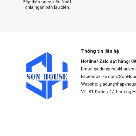
Bếp điện oden kiểu Nhật
chia ngăn bán lẩu xiên
que cho cửa hàng tiện lợi
Thông tin liên hệ
Hotline/ Zalo đặt hàng: 0
Email: giadungnhapkhauso
Facebook: Fb.com/SonHou
Website: giadungnhapkhau
VP: 81 Đường 47, Phường H