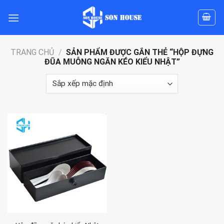
Skip
to
content
TRANG CHỦ
/
SẢN PHẨM ĐƯỢC GẮN THẺ “HỘP ĐỰNG
ĐŨA MUỖNG NGĂN KÉO KIỂU NHẬT”