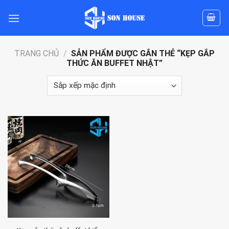
Skip
to
content
TRANG CHỦ
/
SẢN PHẨM ĐƯỢC GẮN THẺ “KẸP GẮP
THỨC ĂN BUFFET NHẬT”