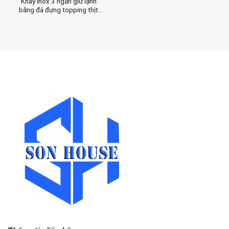
Khay inox 3 ngăn giữ lạnh
bằng đá đựng topping thịt
nguội bánh mì, trà sữa có nắp
đậy kín