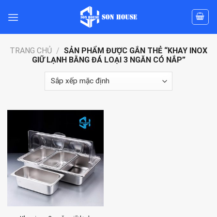
Skip
to
content
TRANG CHỦ
/
SẢN PHẨM ĐƯỢC GẮN THẺ “KHAY INOX
GIỮ LẠNH BẰNG ĐÁ LOẠI 3 NGĂN CÓ NẮP”