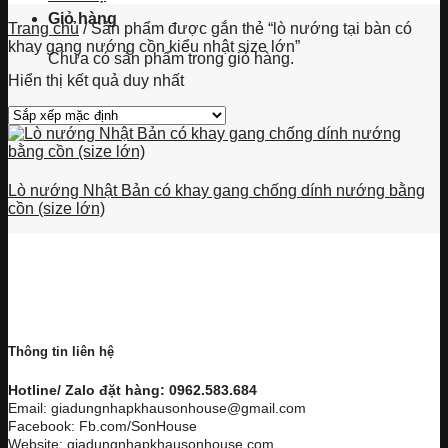
Giỏ hàng
Trang chủ
/
Sản phẩm được gắn thẻ “lò nướng tại bàn có
khay gang nướng cồn kiểu nhật size lớn”
Chưa có sản phẩm trong giỏ hàng.
Hiển thị kết quả duy nhất
Lò nướng Nhật Bản có khay gang chống dính nướng bằng
cồn (size lớn)
Thông tin liên hệ
Hotline/ Zalo đặt hàng: 0962.583.684
Email: giadungnhapkhausonhouse@gmail.com
Facebook: Fb.com/SonHouse
Website: giadungnhapkhausonhouse.com