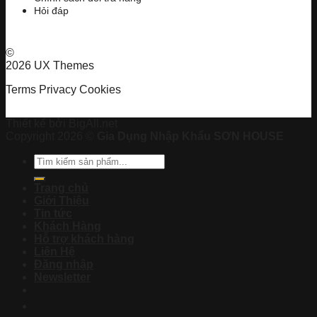
Hỏi đáp
©
2026 UX Themes
Terms
Privacy
Cookies
Thiết kế bởi BigAll.net
Copyright 2026 ©
Gia Dụng Nhập Khẩu SƠN HOUSE
Tìm
kiếm:
Trang chủ
Giới Thiệu
Tin tức
Khách Hàng
Hỗ trợ khách hàng
Liên Hệ
Đăng nhập
Newsletter