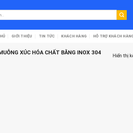
CHỦ
GIỚI THIỆU
TIN TỨC
KHÁCH HÀNG
HỖ TRỢ KHÁCH HÀN
MUỖNG XÚC HÓA CHẤT BẰNG INOX 304
Hiển thị 