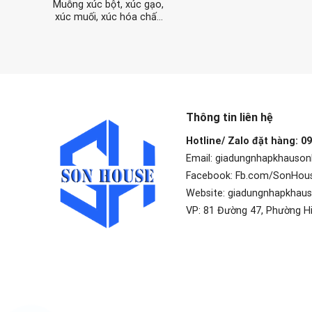
Muỗng xúc bột, xúc gạo,
xúc muối, xúc hóa chất
bằng inox 304 không rỉ
(size lớn)
Thông tin liên hệ
Hotline/ Zalo đặt hàng: 0
Email: giadungnhapkhauso
Facebook: Fb.com/SonHou
Website: giadungnhapkhau
VP: 81 Đường 47, Phường H