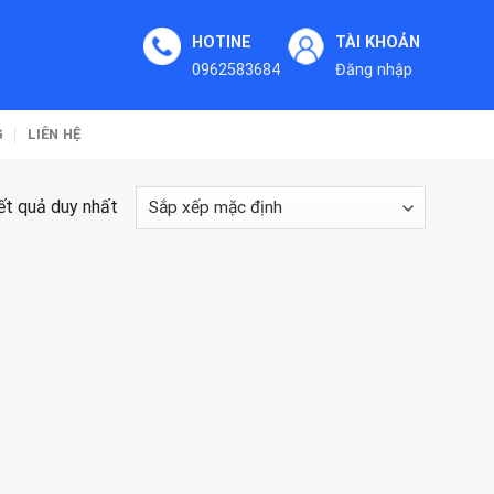
HOTINE
TÀI KHOẢN
0962583684
Đăng nhập
G
LIÊN HỆ
kết quả duy nhất