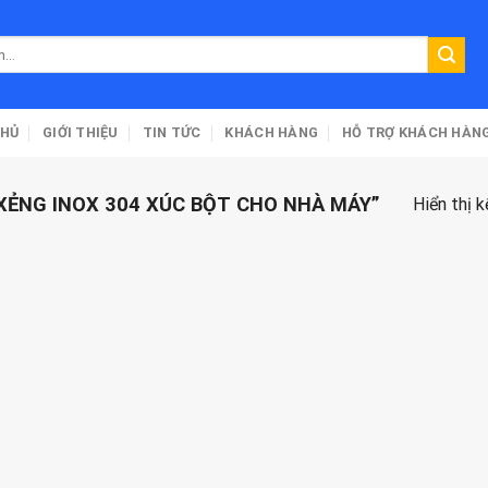
CHỦ
GIỚI THIỆU
TIN TỨC
KHÁCH HÀNG
HỖ TRỢ KHÁCH HÀN
ẺNG INOX 304 XÚC BỘT CHO NHÀ MÁY”
Hiển thị 