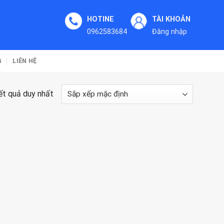
HOTINE
TÀI KHOẢN
0962583684
Đăng nhập
G
LIÊN HỆ
kết quả duy nhất