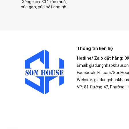
Xẻng inox 304 xúc muối,
xúc gạo, xúc bột cho nhà
máy xí nghiệp (size lớn)
Thông tin liên hệ
Hotline/ Zalo đặt hàng: 0
Email: giadungnhapkhauso
Facebook: Fb.com/SonHou
Website: giadungnhapkhau
VP: 81 Đường 47, Phường H