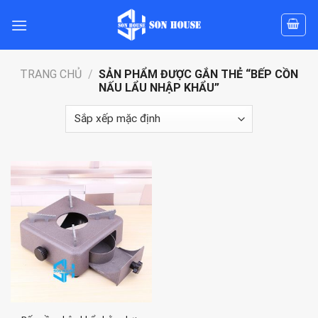
Skip
to
content
TRANG CHỦ
/
SẢN PHẨM ĐƯỢC GẮN THẺ “BẾP CỒN
NẤU LẨU NHẬP KHẨU”