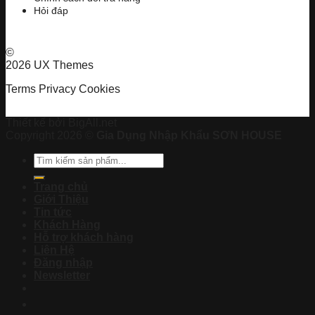
Hỏi đáp
©
2026 UX Themes
Terms
Privacy
Cookies
Thiết kế bởi BigAll.net
Copyright 2026 ©
Gia Dụng Nhập Khẩu SƠN HOUSE
Tìm
kiếm:
Trang chủ
Giới Thiệu
Tin tức
Khách Hàng
Hỗ trợ khách hàng
Liên Hệ
Đăng nhập
Newsletter