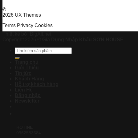
©
2026 UX Themes
Terms
Privacy
Cookies
Thiết kế bởi BigAll.net
Copyright 2026 ©
Gia Dụng Nhập Khẩu SƠN HOUSE
Tìm
kiếm:
Trang chủ
Giới Thiệu
Tin tức
Khách Hàng
Hỗ trợ khách hàng
Liên Hệ
Đăng nhập
Newsletter
HOTINE
0962583684