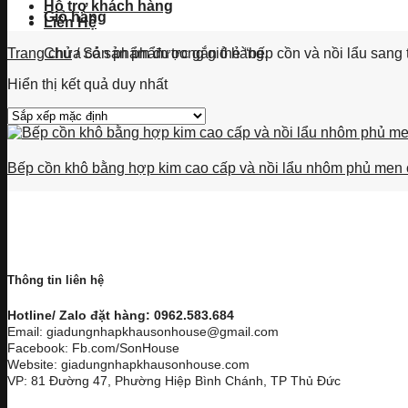
Hỗ trợ khách hàng
Giỏ hàng
Liên Hệ
Chưa có sản phẩm trong giỏ hàng.
Trang chủ
/
Sản phẩm được gắn thẻ “bếp cồn và nồi lẩu sang 
Hiển thị kết quả duy nhất
Bếp cồn khô bằng hợp kim cao cấp và nồi lẩu nhôm phủ men c
Thông tin liên hệ
Hotline/ Zalo đặt hàng: 0962.583.684
Email: giadungnhapkhausonhouse@gmail.com
Facebook: Fb.com/SonHouse
Website: giadungnhapkhausonhouse.com
VP: 81 Đường 47, Phường Hiệp Bình Chánh, TP Thủ Đức