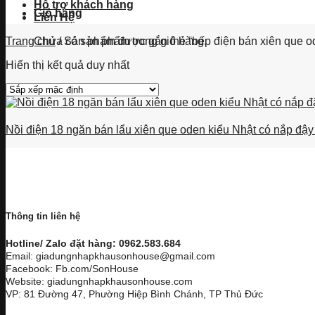
Hỗ trợ khách hàng
Giỏ hàng
Liên Hệ
Chưa có sản phẩm trong giỏ hàng.
Trang chủ
/
Sản phẩm được gắn thẻ “bếp điện bán xiên que ode
Hiển thị kết quả duy nhất
Nồi điện 18 ngăn bán lẩu xiên que oden kiểu Nhật có nắp đậy
Thông tin liên hệ
Hotline/ Zalo đặt hàng: 0962.583.684
Email: giadungnhapkhausonhouse@gmail.com
Facebook: Fb.com/SonHouse
Website: giadungnhapkhausonhouse.com
VP: 81 Đường 47, Phường Hiệp Bình Chánh, TP Thủ Đức