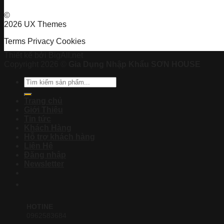
©
2026 UX Themes
Terms
Privacy
Cookies
Thiết kế bởi BigAll.net
Copyright 2026 ©
Gia Dụng Nhập Khẩu SƠN HOUSE
Tìm
kiếm:
Trang chủ
Giới Thiệu
Tin tức
Khách Hàng
Hỗ trợ khách hàng
Liên Hệ
Đăng nhập
Newsletter
HOTINE
0962583684