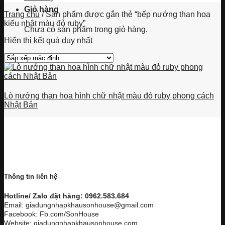
Giỏ hàng
Trang chủ
/
Sản phẩm được gắn thẻ “bếp nướng than hoa
kiểu nhật màu đỏ ruby”
Chưa có sản phẩm trong giỏ hàng.
Hiển thị kết quả duy nhất
Lò nướng than hoa hình chữ nhật màu đỏ ruby phong cách
Nhật Bản
Thông tin liên hệ
Hotline/ Zalo đặt hàng: 0962.583.684
Email: giadungnhapkhausonhouse@gmail.com
Facebook: Fb.com/SonHouse
Website: giadungnhapkhausonhouse.com