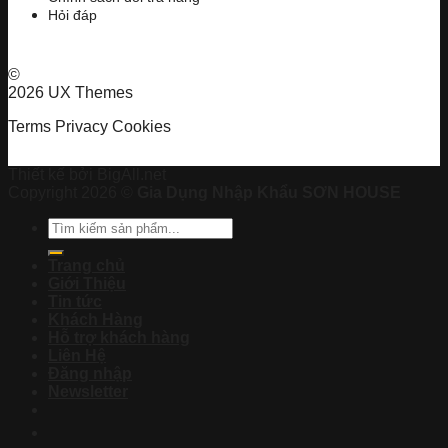
Hỏi đáp
©
2026 UX Themes
Terms
Privacy
Cookies
Thiết kế bởi BigAll.net
Copyright 2026 ©
Gia Dụng Nhập Khẩu SƠN HOUSE
Tìm
kiếm:
Trang chủ
Giới Thiệu
Tin tức
Khách Hàng
Hỗ trợ khách hàng
Liên Hệ
Đăng nhập
Newsletter