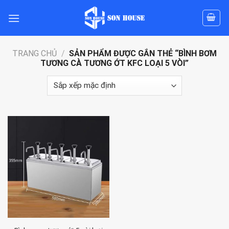
Skip
to
content
TRANG CHỦ
/
SẢN PHẨM ĐƯỢC GẮN THẺ “BÌNH BƠM
TƯƠNG CÀ TƯƠNG ỚT KFC LOẠI 5 VÒI”