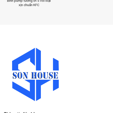
Bình pump tương ớt 5 vòi loại
xịn chuẩn KFC