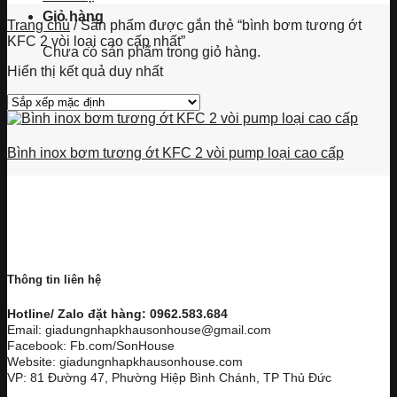
Giỏ hàng
Trang chủ
/
Sản phẩm được gắn thẻ “bình bơm tương ớt
KFC 2 vòi loại cao cấp nhất”
Chưa có sản phẩm trong giỏ hàng.
Hiển thị kết quả duy nhất
Bình inox bơm tương ớt KFC 2 vòi pump loại cao cấp
Thông tin liên hệ
Hotline/ Zalo đặt hàng: 0962.583.684
Email: giadungnhapkhausonhouse@gmail.com
Facebook: Fb.com/SonHouse
Website: giadungnhapkhausonhouse.com
VP: 81 Đường 47, Phường Hiệp Bình Chánh, TP Thủ Đức