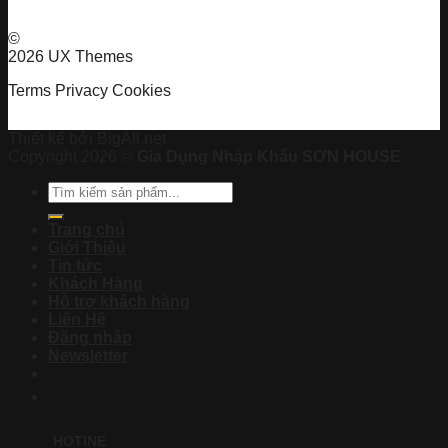
©
2026 UX Themes
Terms
Privacy
Cookies
Thiết kế bởi BigAll.net
Copyright 2026 ©
Gia Dụng Nhập Khẩu SƠN HOUSE
Tìm
kiếm:
Trang chủ
Giới Thiệu
Tin tức
Khách Hàng
Hỗ trợ khách hàng
Liên Hệ
Đăng nhập
Newsletter
HOTINE