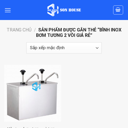
Skip
to
content
TRANG CHỦ
/
SẢN PHẨM ĐƯỢC GẮN THẺ “BÌNH INOX
BƠM TƯƠNG 2 VÒI GIÁ RẺ”