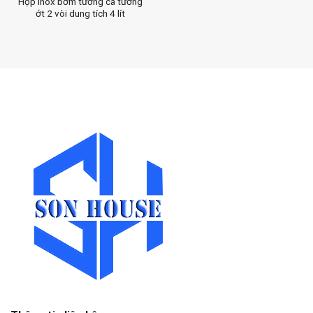
Hộp inox bơm tương cà tương
ớt 2 vòi dung tích 4 lít