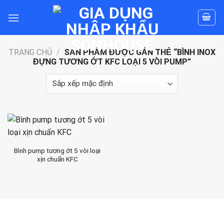
Skip
to
content
TRANG CHỦ
/
SẢN PHẨM ĐƯỢC GẮN THẺ “BÌNH INOX
ĐỰNG TƯƠNG ỚT KFC LOẠI 5 VÒI PUMP”
Bình pump tương ớt 5 vòi loại
xịn chuẩn KFC