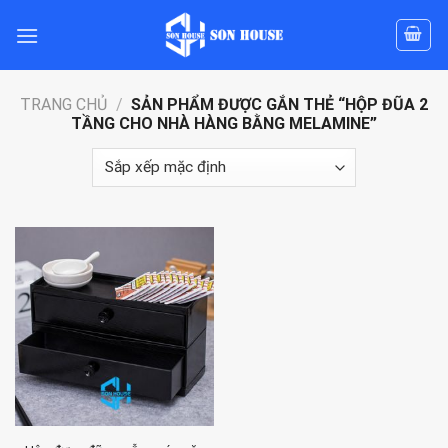
Skip
to
content
TRANG CHỦ
/
SẢN PHẨM ĐƯỢC GẮN THẺ “HỘP ĐŨA 2
TẦNG CHO NHÀ HÀNG BẰNG MELAMINE”