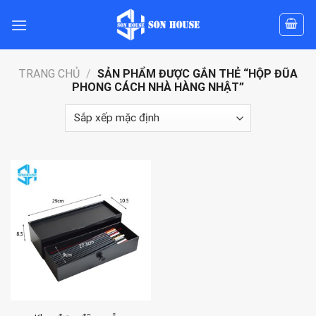
Skip
to
content
TRANG CHỦ
/
SẢN PHẨM ĐƯỢC GẮN THẺ “HỘP ĐŨA
PHONG CÁCH NHÀ HÀNG NHẬT”