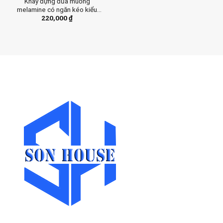
Khay đựng đũa muỗng
melamine có ngăn kéo kiểu
220,000
₫
Nhật