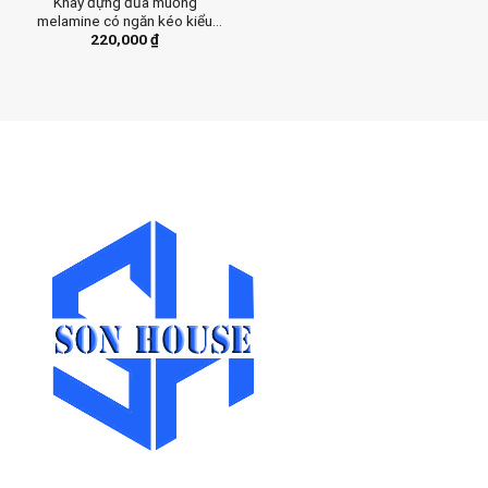
Khay đựng đũa muỗng
melamine có ngăn kéo kiểu
220,000
₫
Nhật