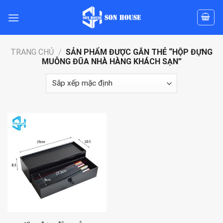
Skip
to
content
TRANG CHỦ
/
SẢN PHẨM ĐƯỢC GẮN THẺ “HỘP ĐỰNG
MUỖNG ĐŨA NHÀ HÀNG KHÁCH SẠN”