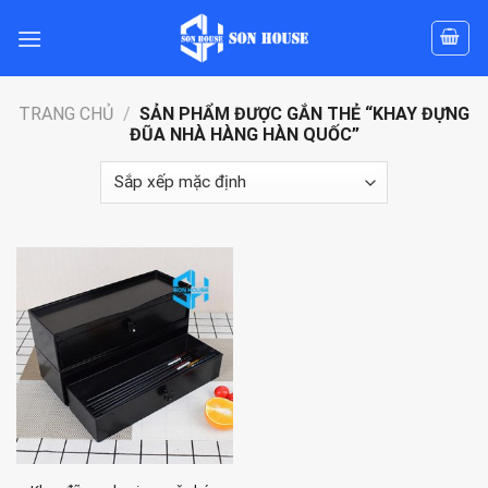
Skip
to
content
TRANG CHỦ
/
SẢN PHẨM ĐƯỢC GẮN THẺ “KHAY ĐỰNG
ĐŨA NHÀ HÀNG HÀN QUỐC”