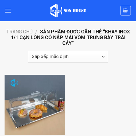
Skip
to
content
TRANG CHỦ
/
SẢN PHẨM ĐƯỢC GẮN THẺ “KHAY INOX
1/1 CẠN LÒNG CÓ NẮP MÁI VÒM TRƯNG BÀY TRÁI
CÂY”