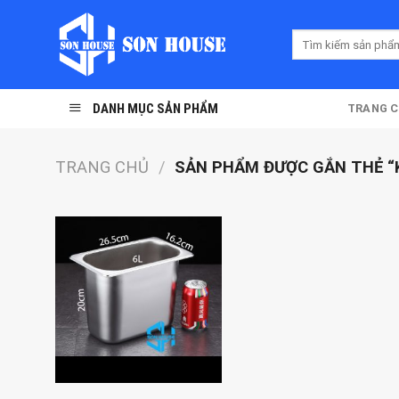
Skip
to
Tìm
content
kiếm:
DANH MỤC SẢN PHẨM
TRANG 
TRANG CHỦ
/
SẢN PHẨM ĐƯỢC GẮN THẺ “K