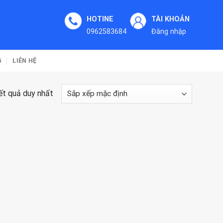
HOTINE
TÀI KHOẢN
0962583684
Đăng nhập
G
LIÊN HỆ
kết quả duy nhất