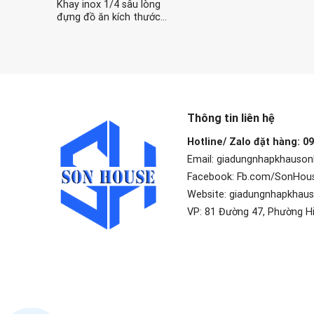
Khay inox 1/4 sâu lòng
đựng đồ ăn kích thước
26.5cm x 16.2cm x 20cm
Thông tin liên hệ
Hotline/ Zalo đặt hàng: 0
Email: giadungnhapkhauso
Facebook: Fb.com/SonHou
Website: giadungnhapkhau
VP: 81 Đường 47, Phường H