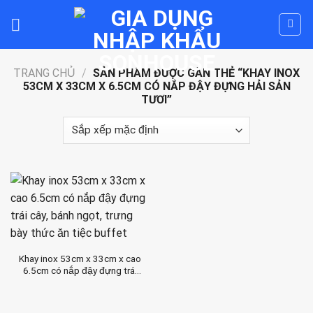
Skip
to
content
TRANG CHỦ
/
SẢN PHẨM ĐƯỢC GẮN THẺ “KHAY INOX
53CM X 33CM X 6.5CM CÓ NẮP ĐẬY ĐỰNG HẢI SẢN
TƯƠI”
Khay inox 53cm x 33cm x cao
6.5cm có nắp đậy đựng trái
cây, bánh ngọt, trưng bày thức
ăn tiệc buffet