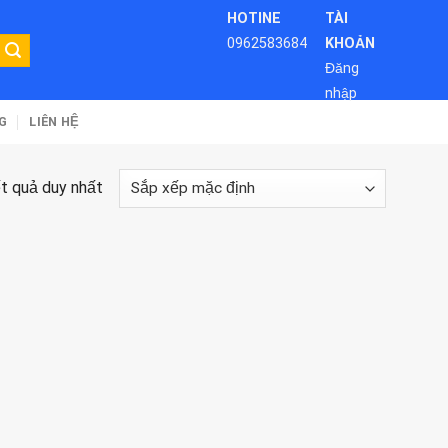
HOTINE
TÀI
0962583684
KHOẢN
Đăng
nhập
G
LIÊN HỆ
ết quả duy nhất