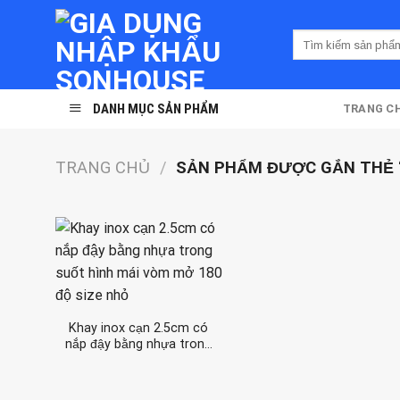
Skip
to
Tìm
content
kiếm:
DANH MỤC SẢN PHẨM
TRANG C
TRANG CHỦ
/
SẢN PHẨM ĐƯỢC GẮN THẺ “
Khay inox cạn 2.5cm có
nắp đậy bằng nhựa trong
suốt hình mái vòm mở
180 độ size nhỏ