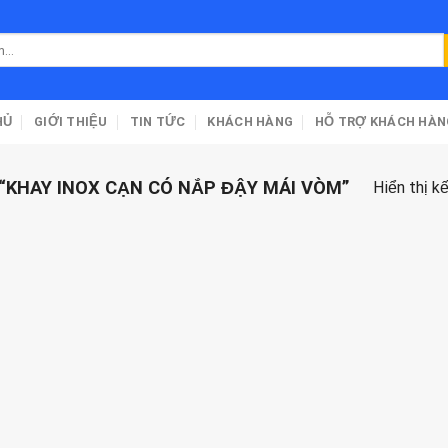
HỦ
GIỚI THIỆU
TIN TỨC
KHÁCH HÀNG
HỖ TRỢ KHÁCH HÀN
KHAY INOX CẠN CÓ NẮP ĐẬY MÁI VÒM”
Hiển thị k