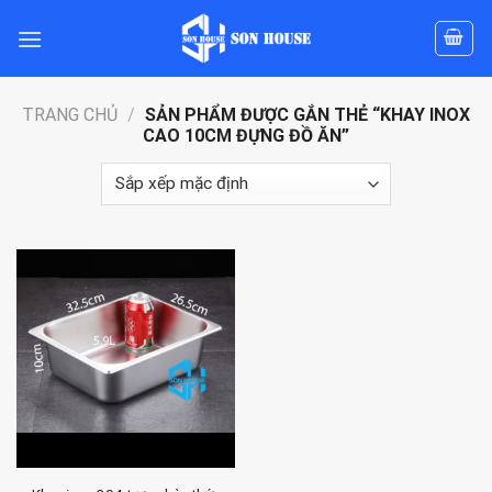
Skip
to
content
TRANG CHỦ
/
SẢN PHẨM ĐƯỢC GẮN THẺ “KHAY INOX
CAO 10CM ĐỰNG ĐỒ ĂN”