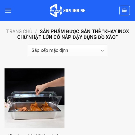
Skip
to
content
TRANG CHỦ
/
SẢN PHẨM ĐƯỢC GẮN THẺ “KHAY INOX
CHỮ NHẬT LỚN CÓ NẮP ĐẬY ĐỰNG ĐỒ XÀO”