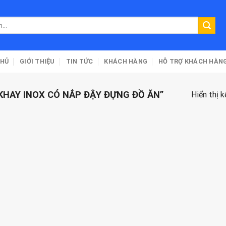
CHỦ
GIỚI THIỆU
TIN TỨC
KHÁCH HÀNG
HỖ TRỢ KHÁCH HÀN
HAY INOX CÓ NẮP ĐẬY ĐỰNG ĐỒ ĂN”
Hiển thị 