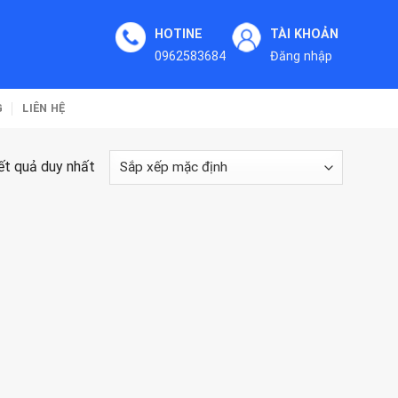
HOTINE
TÀI KHOẢN
0962583684
Đăng nhập
G
LIÊN HỆ
kết quả duy nhất