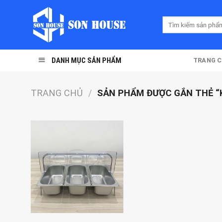
Skip
to
Tìm
content
kiếm:
DANH MỤC SẢN PHẨM
TRANG 
TRANG CHỦ
/
SẢN PHẨM ĐƯỢC GẮN THẺ “K