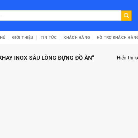
CHỦ
GIỚI THIỆU
TIN TỨC
KHÁCH HÀNG
HỖ TRỢ KHÁCH HÀN
HAY INOX SÂU LÒNG ĐỰNG ĐỒ ĂN”
Hiển thị 