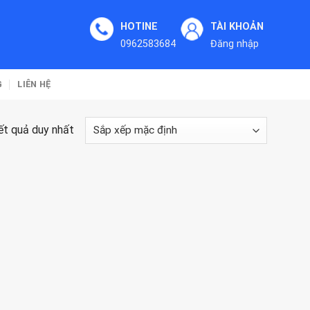
HOTINE
TÀI KHOẢN
0962583684
Đăng nhập
G
LIÊN HỆ
kết quả duy nhất