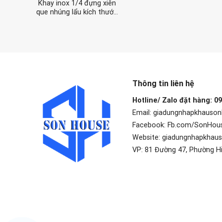
Khay inox 1/4 đựng xiên
que nhúng lẩu kích thước
26.5cm x 16.2cm x 15cm
Thông tin liên hệ
Hotline/ Zalo đặt hàng: 0
Email: giadungnhapkhauso
Facebook: Fb.com/SonHou
Website: giadungnhapkhau
VP: 81 Đường 47, Phường H