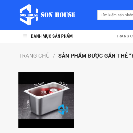
Skip
to
Tìm
content
kiếm:
DANH MỤC SẢN PHẨM
TRANG 
TRANG CHỦ
/
SẢN PHẨM ĐƯỢC GẮN THẺ “K