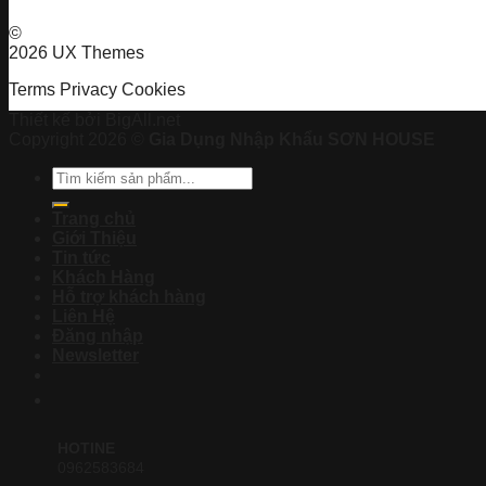
©
2026 UX Themes
Terms
Privacy
Cookies
Thiết kế bởi BigAll.net
Copyright 2026 ©
Gia Dụng Nhập Khẩu SƠN HOUSE
Tìm
kiếm:
Trang chủ
Giới Thiệu
Tin tức
Khách Hàng
Hỗ trợ khách hàng
Liên Hệ
Đăng nhập
Newsletter
HOTINE
0962583684