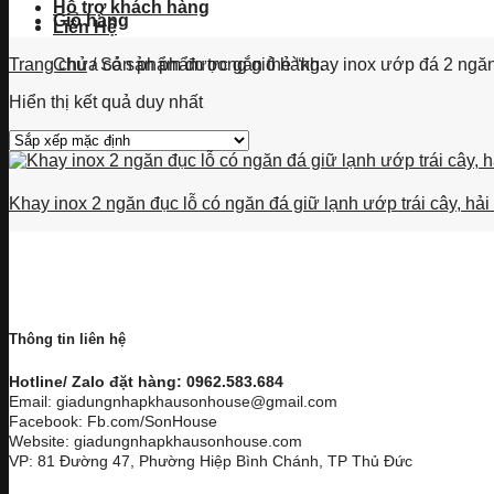
Hỗ trợ khách hàng
Giỏ hàng
Liên Hệ
Chưa có sản phẩm trong giỏ hàng.
Trang chủ
/
Sản phẩm được gắn thẻ “khay inox ướp đá 2 ngăn
Hiển thị kết quả duy nhất
Khay inox 2 ngăn đục lỗ có ngăn đá giữ lạnh ướp trái cây, hả
Thông tin liên hệ
Hotline/ Zalo đặt hàng: 0962.583.684
Email: giadungnhapkhausonhouse@gmail.com
Facebook: Fb.com/SonHouse
Website: giadungnhapkhausonhouse.com
VP: 81 Đường 47, Phường Hiệp Bình Chánh, TP Thủ Đức