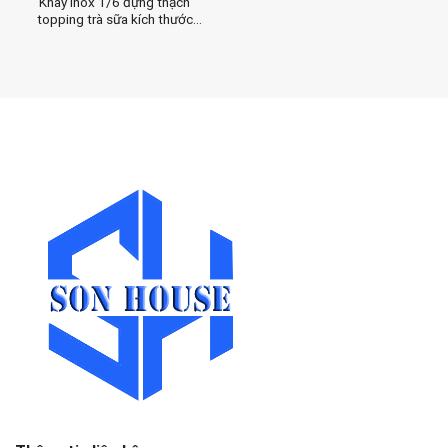
Khay inox 1/6 đựng thạch
topping trà sữa kích thước
17.6cm x 16.2cm x 6.5cm