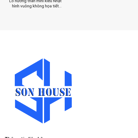
Lò nướng than mini kiểu Nhật
hình vuông không họa tiết
(size nhỏ)