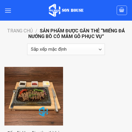
Skip
to
content
TRANG CHỦ
/
SẢN PHẨM ĐƯỢC GẮN THẺ “MIẾNG ĐÁ
NƯỚNG BÒ CÓ MÂM GỖ PHỤC VỤ”