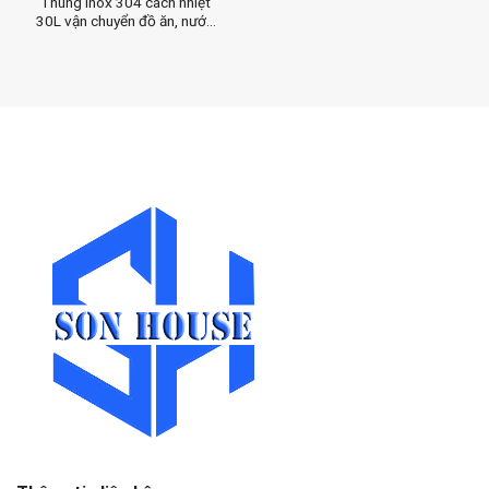
Thùng inox 304 cách nhiệt
30L vận chuyển đồ ăn, nước
lèo kín tuyệt đối