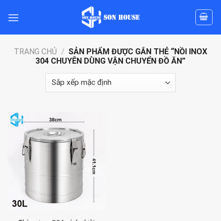
Skip
to
content
TRANG CHỦ
/
SẢN PHẨM ĐƯỢC GẮN THẺ “NỒI INOX
304 CHUYÊN DÙNG VẬN CHUYỂN ĐỒ ĂN”