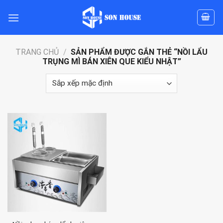
Skip
to
content
TRANG CHỦ
/
SẢN PHẨM ĐƯỢC GẮN THẺ “NỒI LẨU
TRỤNG MÌ BÁN XIÊN QUE KIỂU NHẬT”