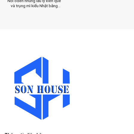
Nồi oden nhúng lẩu ly xiên que
và trụng mì kiểu Nhật bằng
inox cao cấp