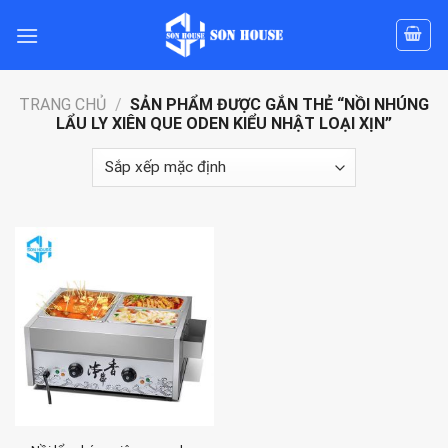
Skip
to
content
TRANG CHỦ
/
SẢN PHẨM ĐƯỢC GẮN THẺ “NỒI NHÚNG
LẨU LY XIÊN QUE ODEN KIỂU NHẬT LOẠI XỊN”