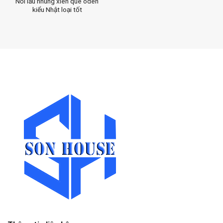
Nồi lẩu nhúng xiên que oden
kiểu Nhật loại tốt