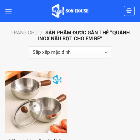
Skip
to
content
TRANG CHỦ
/
SẢN PHẨM ĐƯỢC GẮN THẺ “QUÁNH
INOX NẤU BỘT CHO EM BÉ”