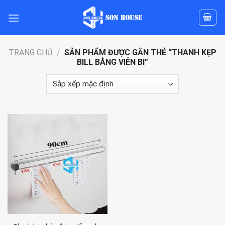
Skip
to
content
TRANG CHỦ
/
SẢN PHẨM ĐƯỢC GẮN THẺ “THANH KẸP
BILL BẰNG VIÊN BI”