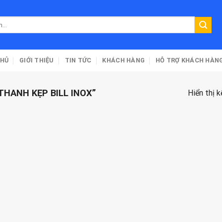
CHỦ
GIỚI THIỆU
TIN TỨC
KHÁCH HÀNG
HỖ TRỢ KHÁCH HÀN
HANH KẸP BILL INOX”
Hiển thị 