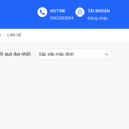
HOTINE
TÀI KHOẢN
0962583684
Đăng nhập
G
LIÊN HỆ
kết quả duy nhất