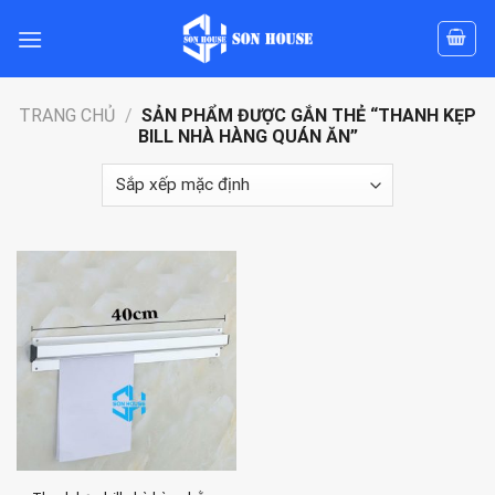
Skip
to
content
TRANG CHỦ
/
SẢN PHẨM ĐƯỢC GẮN THẺ “THANH KẸP
BILL NHÀ HÀNG QUÁN ĂN”