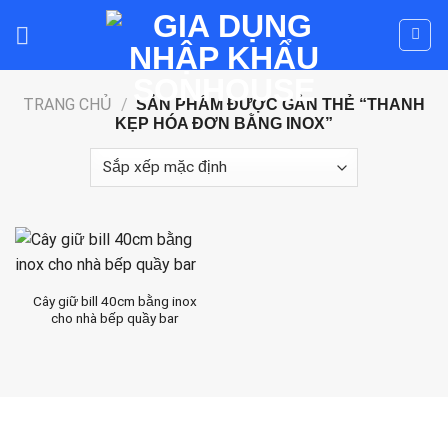
Skip
to
content
TRANG CHỦ
/
SẢN PHẨM ĐƯỢC GẮN THẺ “THANH
KẸP HÓA ĐƠN BẰNG INOX”
Cây giữ bill 40cm bằng inox
cho nhà bếp quầy bar