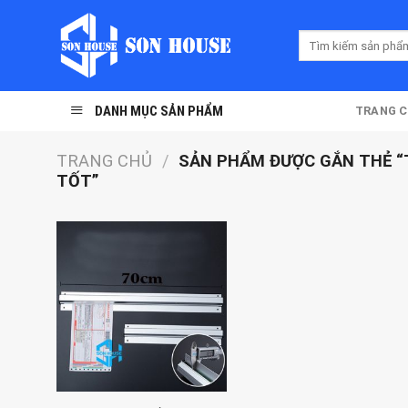
Skip
to
Tìm
content
kiếm:
DANH MỤC SẢN PHẨM
TRANG 
TRANG CHỦ
/
SẢN PHẨM ĐƯỢC GẮN THẺ “
TỐT”