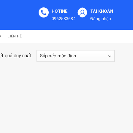
HOTINE
TÀI KHOẢN
0962583684
Đăng nhập
G
LIÊN HỆ
kết quả duy nhất