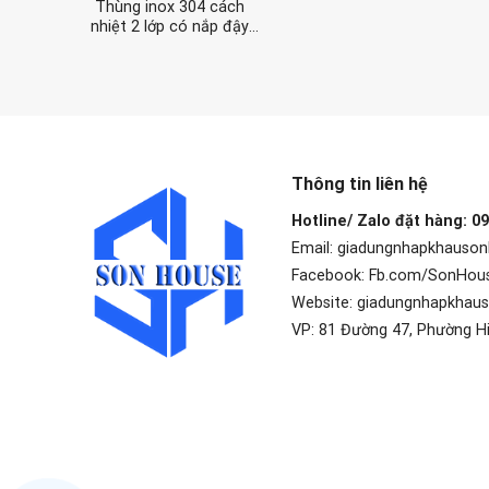
Thùng inox 304 cách
nhiệt 2 lớp có nắp đậy
chuyên dùng vận chuyển
đồ ăn lỏng
Thông tin liên hệ
Hotline/ Zalo đặt hàng: 0
Email: giadungnhapkhauso
Facebook: Fb.com/SonHou
Website: giadungnhapkhau
VP: 81 Đường 47, Phường H