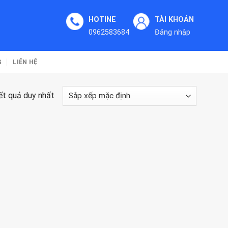
HOTINE
TÀI KHOẢN
0962583684
Đăng nhập
G
LIÊN HỆ
kết quả duy nhất