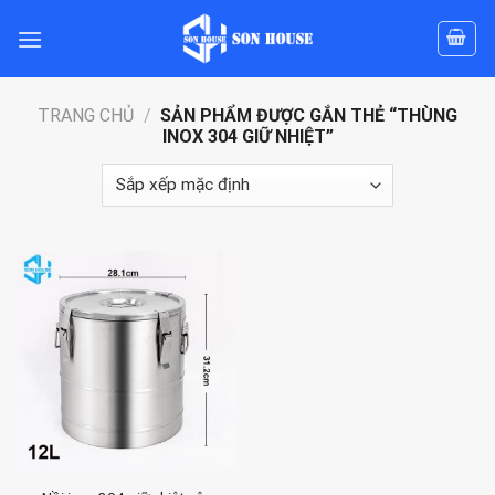
Skip
to
content
TRANG CHỦ
/
SẢN PHẨM ĐƯỢC GẮN THẺ “THÙNG
INOX 304 GIỮ NHIỆT”