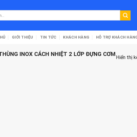
CHỦ
GIỚI THIỆU
TIN TỨC
KHÁCH HÀNG
HỖ TRỢ KHÁCH HÀN
THÙNG INOX CÁCH NHIỆT 2 LỚP ĐỰNG CƠM
Hiển thị 