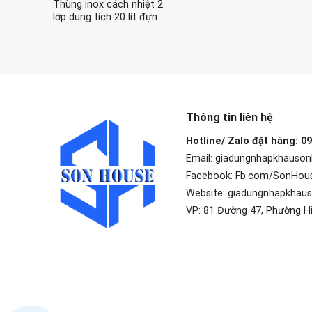
Thùng inox cách nhiệt 2
lớp dung tích 20 lít đựng
cơm canh trong trường
học, khu công nghiệp
Thông tin liên hệ
Hotline/ Zalo đặt hàng: 0
Email: giadungnhapkhauso
Facebook: Fb.com/SonHou
Website: giadungnhapkhau
VP: 81 Đường 47, Phường H