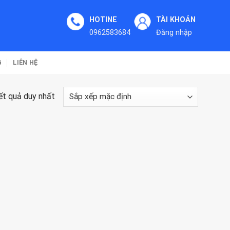
HOTINE
TÀI KHOẢN
0962583684
Đăng nhập
G
LIÊN HỆ
kết quả duy nhất