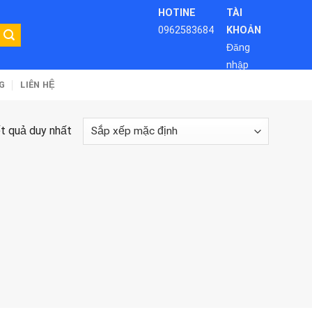
HOTINE
TÀI
0962583684
KHOẢN
Đăng
nhập
G
LIÊN HỆ
ết quả duy nhất