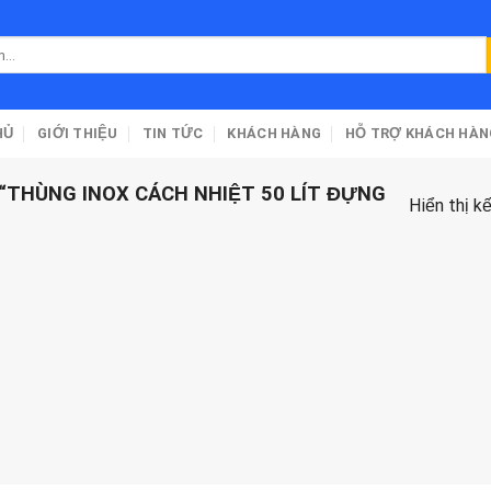
HỦ
GIỚI THIỆU
TIN TỨC
KHÁCH HÀNG
HỖ TRỢ KHÁCH HÀN
THÙNG INOX CÁCH NHIỆT 50 LÍT ĐỰNG
Hiển thị k