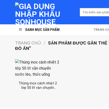
Skip
to
Tìm
content
kiếm:
DANH MỤC SẢN PHẨM
TRANG C
TRANG CHỦ
/
SẢN PHẨM ĐƯỢC GẮN THẺ “
ĐỒ ĂN”
Thùng inox cách nhiệt 2
lớp 50 lít vận chuyển
nước lèo, thức uống