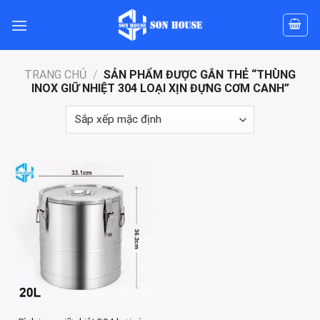
Skip
to
content
TRANG CHỦ
/
SẢN PHẨM ĐƯỢC GẮN THẺ “THÙNG
INOX GIỮ NHIỆT 304 LOẠI XỊN ĐỰNG CƠM CANH”