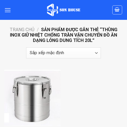
Skip
to
content
TRANG CHỦ
/
SẢN PHẨM ĐƯỢC GẮN THẺ “THÙNG
INOX GIỮ NHIỆT CHỐNG TRÀN VẬN CHUYỂN ĐỒ ĂN
DẠNG LỎNG DUNG TÍCH 20L”