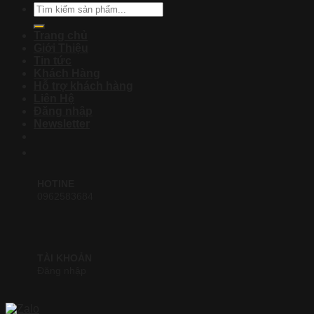
Tìm
kiếm:
Trang chủ
Giới Thiệu
Tin tức
Khách Hàng
Hỗ trợ khách hàng
Liên Hệ
Đăng nhập
Newsletter
HOTINE
0962583684
TÀI KHOẢN
Đăng nhập