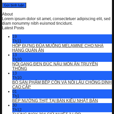
About
Lorem ipsum dolor sit amet, consectetuer adipiscing elit, sed
diam nonummy nibh euismod tincidunt.
Latest Posts
19
Th11
HỘP ĐỰNG ĐŨA MUỖNG MELAMINE CHO NHÀ
HÀNG QUÁN ĂN
13
Th10
NỒI GANG ĐEN ĐÚC NẤU MÓN ĂN TRUYỀN
THỐNG
13
Th10
BỘ SẢN PHẨM BẾP CỒN VÀ NỒI LẨU CHỐNG DÍNH
CAO CẤP
01
Th1
BẾP NƯỚNG THỊT TẠI BÀN KIỂU NHẬT BẢN
30
Th12