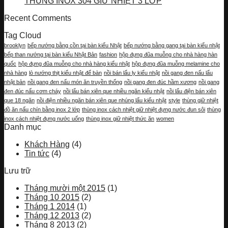
THÙNG INOX 304 GIỮ NHIỆT 3 LỚP
Recent Comments
Tag Cloud
brooklyn
bếp nướng bằng cồn tại bàn kiểu Nhật
bếp nướng bằng gang tại bàn kiểu nhật
bếp than nướng tại bàn kiểu Nhật Bản
fashion
hộp đựng đũa muỗng cho nhà hàng hàn
quốc
hộp đựng đũa muỗng cho nhà hàng kiểu nhật
hộp đựng đũa muỗng melamine cho
nhà hàng
lò nướng thịt kiểu nhật để bàn
nồi bán lẩu ly kiểu nhật
nồi gang đen nấu lẩu
nhật bản
nồi gang đen nấu món ăn truyền thống
nồi gang đen đúc hầm xương
nồi gang
đen đúc nấu cơm cháy
nồi lẩu bán xiên que nhiều ngăn kiểu nhật
nồi lẩu điện bán xiên
que 18 ngăn
nồi điện nhiều ngăn bán xiên que nhúng lẩu kiểu nhật
style
thùng giữ nhiệt
đồ ăn nấu chín bằng inox 2 lớp
thùng inox cách nhiệt giữ nhiệt đựng nước đun sôi
thùng
inox cách nhiệt đựng nước uống
thùng inox giữ nhiệt thức ăn
women
Danh mục
Khách Hàng
(4)
Tin tức
(4)
Lưu trữ
Tháng mười một 2015
(1)
Tháng 10 2015
(2)
Tháng 1 2014
(1)
Tháng 12 2013
(2)
Tháng 8 2013
(2)